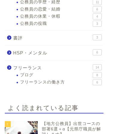
公務員の学歴・経歴
11
公務員の恋愛・結婚
6
公務員の休業・休暇
4
公務員の役職
3
書評
3
HSP・メンタル
6
フリーランス
14
ブログ
8
フリーランスの働き方
6
よく読まれている記事
【地方公務員】出世コースの
1
部署6選＋α【元県庁職員が解