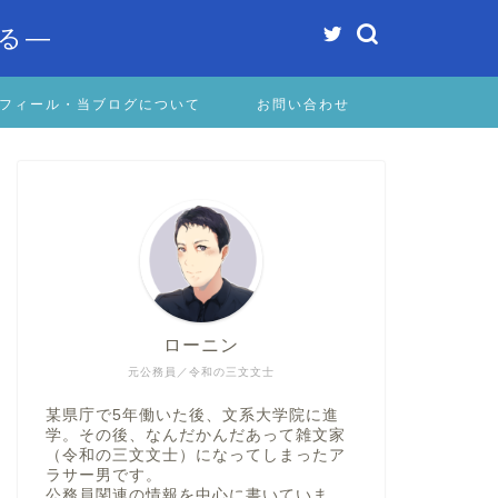
る―
フィール・当ブログについて
お問い合わせ
ローニン
元公務員／令和の三文文士
某県庁で5年働いた後、文系大学院に進
学。その後、なんだかんだあって雑文家
（令和の三文文士）になってしまったア
ラサー男です。
公務員関連の情報を中心に書いていま