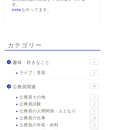
す。
note
もやってます。
カテゴリー
趣味・好きなこと
3
ライブ・音楽
3
公務員関連
58
公務員その他
1
公務員試験
1
公務員の人間関係・人となり
5
公務員の仕事
19
公務員の年収・給料
9