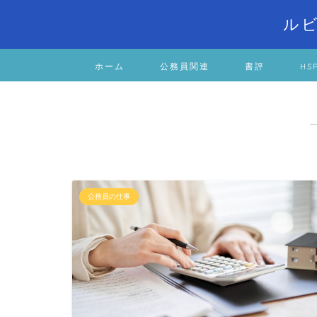
ル
ホーム
公務員関連
書評
HS
公務員の仕事