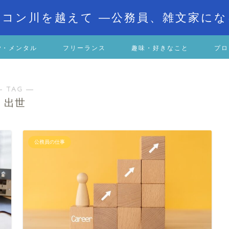
ビコン川を越えて ―公務員、雑文家にな
P・メンタル
フリーランス
趣味・好きなこと
プロ
― TAG ―
出世
公務員の仕事