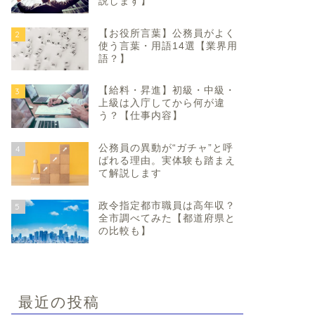
説します】
【お役所言葉】公務員がよく
2
使う言葉・用語14選【業界用
語？】
【給料・昇進】初級・中級・
3
上級は入庁してから何が違
う？【仕事内容】
公務員の異動が“ガチャ”と呼
4
ばれる理由。実体験も踏まえ
て解説します
政令指定都市職員は高年収？
5
全市調べてみた【都道府県と
の比較も】
最近の投稿