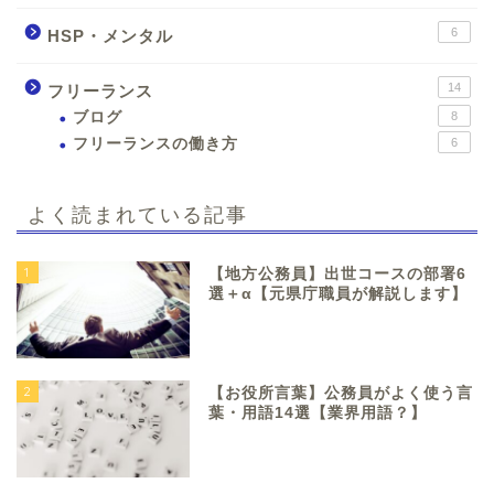
6
HSP・メンタル
14
フリーランス
ブログ
8
フリーランスの働き方
6
よく読まれている記事
1
【地方公務員】出世コースの部署6
選＋α【元県庁職員が解説します】
2
【お役所言葉】公務員がよく使う言
葉・用語14選【業界用語？】