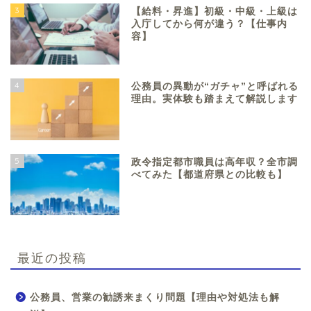
3
【給料・昇進】初級・中級・上級は
入庁してから何が違う？【仕事内
容】
4
公務員の異動が“ガチャ”と呼ばれる
理由。実体験も踏まえて解説します
5
政令指定都市職員は高年収？全市調
べてみた【都道府県との比較も】
最近の投稿
公務員、営業の勧誘来まくり問題【理由や対処法も解