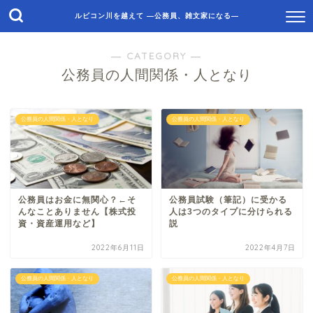
ルビコン川を越えて ―公務員、雑文家になる―
― CATEGORY ―
公務員の人間関係・人となり
公務員の人間関係・人となり
公務員の人間関係・人となり
公務員はお金に無関心？←そ
公務員試験（筆記）に受かる
んなことありません【株式投
人は3つのタイプに分けられる
資・資産運用など】
説
2022年6月11日
2022年4月7日
公務員の人間関係・人となり
公務員の人間関係・人となり